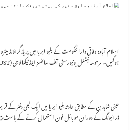
ہوگئیں۔ مرحومہ نیشنل یونیورسٹی آف سائنسز اینڈ ٹیکنالوجی (NUST) کی طالبہ تھیں۔
ڈرائیونگ کے دوران موبائل فون استعمال کرنے کے باعث پی