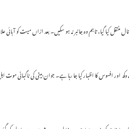
ل منتقل کیا گیا، تاہم وہ جانبر نہ ہو سکیں۔ بعد ازاں میت کو آبائی علاق