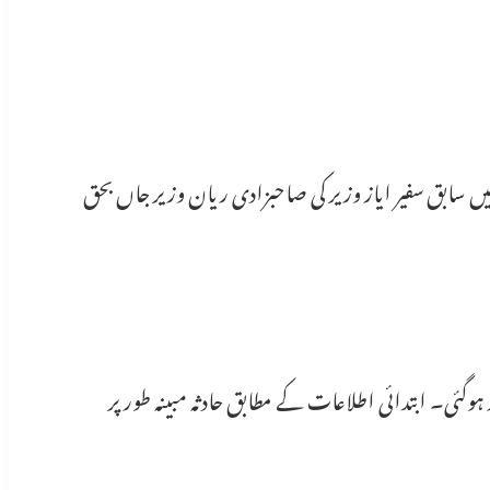
اسلام آباد: وفاقی دارالحکومت کے بلیو ایریا میں پریڈ گراؤنڈ میٹرو اسٹیشن کے قریب پیش آنے والے ایک افسوسناک ٹریفک حادثے میں سابق سفیر ایاز وزیر کی صاحبزادی ریان وزیر جاں بحق 
عینی شاہدین کے مطابق حادثہ بلیو ایریا میں ایک نجی دفتر کے قریب پیش آیا، جہاں گاڑی دورانِ ڈرائیونگ بے قابو ہو کر حادثے کا شکار ہوگئی۔ ابتدائی اطلاعات کے مطابق حادثہ مبینہ طور پر 