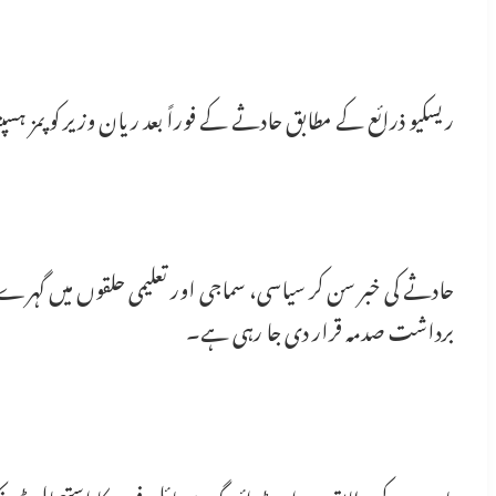
ریسکیو ذرائع کے مطابق حادثے کے فوراً بعد ریان وزیر کو پمز ہسپتا
برداشت صدمہ قرار دی جا رہی ہے۔