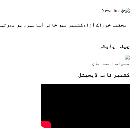
محکمہ خوراک آزادکشمیر میں خالی آسامیوں پر بھرتیو
چیف ایڈیٹر
سہراب احمد خان
کشمیر نامہ ڈیجیٹل