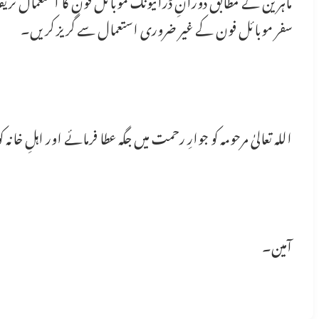
سفر موبائل فون کے غیر ضروری استعمال سے گریز کریں۔
اللہ تعالیٰ مرحومہ کو جوارِ رحمت میں جگہ عطا فرمائے اور اہلِ خانہ ک
آمین۔