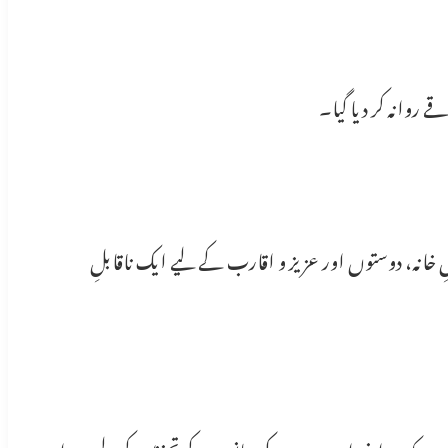
ے روانہ کر دیا گیا۔
حادثے کی خبر سن کر سیاسی، سماجی اور تعلیمی حلقوں میں گہرے دکھ اور افسوس کا اظہار کیا جا رہا ہے۔ جوان بیٹی کی ناگہانی موت اہلِ خانہ، دوستوں اور عزیز و اقارب کے لیے ایک ناقابلِ 
ماہرین کے مطابق دورانِ ڈرائیونگ موبائل فون کا استعمال ٹریفک حادثات کی بڑی وجوہات میں شامل ہے۔ شہریوں سے اپیل کی گئی ہے کہ وہ اپنی اور دوسروں کی جانوں کے تحفظ کے لیے دورانِ 