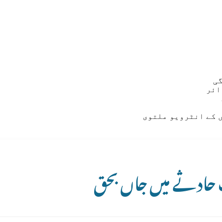
ائر
 کے انٹرویو ملتوی
فک حادثے میں جاں بحق