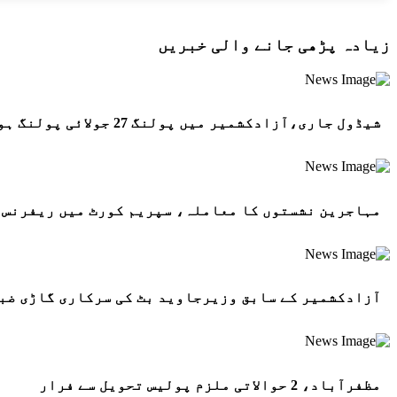
زیادہ پڑھی جانے والی خبریں
شیڈول جاری،آزادکشمیر میں پولنگ 27 جولائی پولنگ ہو گی
مہاجرین نشستوں کا معاملہ، سپریم کورٹ میں ریفرنس 
آزادکشمیر کے سابق وزیرجاوید بٹ کی سرکاری گاڑی ضب
مظفرآباد، 2 حوالاتی ملزم پولیس تحویل سے فرار