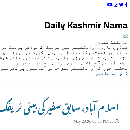
Loading Date/Time...
Daily Kashmir Nama
بریکنگ نیوز
شیڈول جاری،آزادکشمیر میں پولنگ 27 جولائی پولنگ ہو گی
مہاجرین نشستوں کا معاملہ، سپریم کورٹ میں ریفرنس د
آزادکشمیر کے سابق وزیرجاوید بٹ کی سرکاری گاڑی ضبط
مظفرآباد، 2 حوالاتی ملزم پولیس تحویل سے فرار
محکمہ خوراک آزادکشمیر میں خالی آسامیوں پر بھرتیوں
واپس جائیں
اسلام آباد، سابق سفیر کی بیٹی ٹری
23 May 2026, 05:36 PM