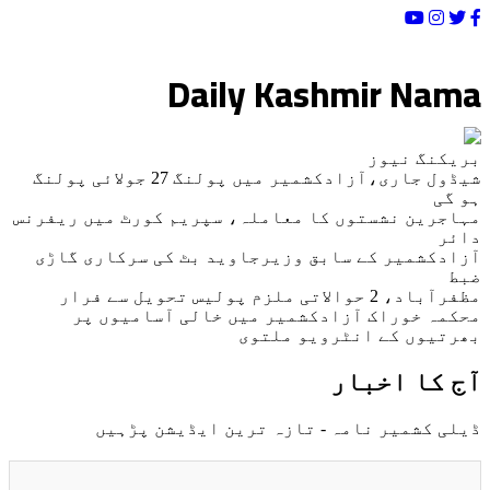
Loading Date/Time...
Daily Kashmir Nama
بریکنگ نیوز
شیڈول جاری،آزادکشمیر میں پولنگ 27 جولائی پولنگ
ہو گی
مہاجرین نشستوں کا معاملہ، سپریم کورٹ میں ریفرنس
دائر
آزادکشمیر کے سابق وزیرجاوید بٹ کی سرکاری گاڑی
ضبط
مظفرآباد، 2 حوالاتی ملزم پولیس تحویل سے فرار
محکمہ خوراک آزادکشمیر میں خالی آسامیوں پر
بھرتیوں کے انٹرویو ملتوی
آج کا اخبار
ڈیلی کشمیر نامہ - تازہ ترین ایڈیشن پڑہیں