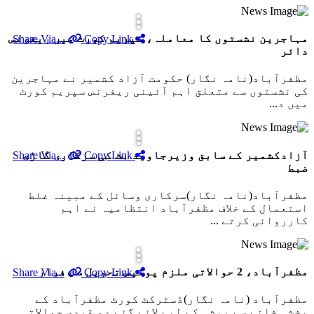
مہاجرین نشستوں کا معاملہ، سپریم کورٹ میں ریفرنس
Copy Link
Share Via...
دائر
مظفرآباد(نامہ نگار) حکومت آزاد کشمیر نے مہاجرین
کی نشستوں سے متعلق اہم آئینی ریفرنس سپریم کورٹ
میں د...
آزادکشمیر کے سابق وزیرجاوید بٹ کی سرکاری گاڑی
Copy Link
Share Via...
ضبط
مظفرآباد(نامہ نگار)سرکاری وسائل کے مبینہ غلط
استعمال کے خلاف مظفرآباد انتظامیہ نے اہم
کارروائی کرتے ...
مظفرآباد، 2 حوالاتی ملزم پولیس تحویل سے فرار
Copy Link
Share Via...
مظفرآباد (نامہ نگار)ڈسٹرکٹ کورٹ مظفرآباد کے
بخشی خانے سے پیشی کے لیے لائے گئے دو قیدی حوالاتی