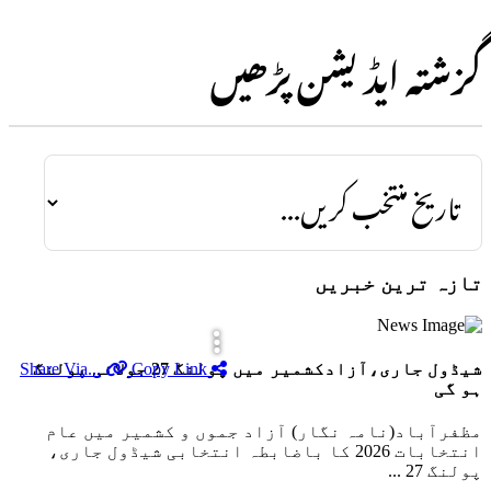
گزشتہ ایڈیشن پڑھیں
تازہ ترین خبریں
شیڈول جاری،آزادکشمیر میں پولنگ 27 جولائی پولنگ
Copy Link
Share Via...
ہو گی
مظفرآباد(نامہ نگار) آزاد جموں و کشمیر میں عام
انتخابات 2026 کا باضابطہ انتخابی شیڈول جاری،
پولنگ 27 ...