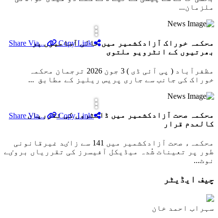
ملزمان...
محکمہ خوراک آزادکشمیر میں خالی آسامیوں پر
Copy Link
Share Via...
بھرتیوں کے انٹرویو ملتوی
مظفرآباد ( پی آئی ڈی ) 3 جون 2026 ترجمان محکمہ
خوراک کی جانب سے جاری پریس ریلیز کے مطابق ...
محکمہ صحت آزادکشمیر میں ڈاکٹروں کی تقرریاں
Copy Link
Share Via...
کالعدم قرار
محکمہء صحت آزادکشمیر میں 141 سے زاٸد غیرقانونی
طور پر تعینات شُدہ میڈیکل آفیسرز کی تقرریاں بروٸے
نوٹ...
چیف ایڈیٹر
سہراب احمد خان