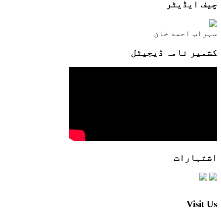
چیف ایڈیٹر
سہراب احمد خان
کشمیر نامہ ڈیجیٹل
اشتہارات
Visit Us