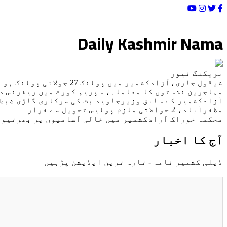
Loading Date/Time...
Daily Kashmir Nama
بریکنگ نیوز
شیڈول جاری،آزادکشمیر میں پولنگ 27 جولائی پولنگ ہو گی
مہاجرین نشستوں کا معاملہ، سپریم کورٹ میں ریفرنس د
آزادکشمیر کے سابق وزیرجاوید بٹ کی سرکاری گاڑی ضبط
مظفرآباد، 2 حوالاتی ملزم پولیس تحویل سے فرار
محکمہ خوراک آزادکشمیر میں خالی آسامیوں پر بھرتیوں
آج کا اخبار
ڈیلی کشمیر نامہ - تازہ ترین ایڈیشن پڑہیں