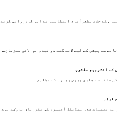
ل کے خلاف مظفرآباد انتظامیہ نے اہم کارروائی کرتے ..
ے سے پیشی کے لیے لائے گئے دو قیدی حوالاتی ملزمان...
 کے انٹرویو ملتوی
 قرار