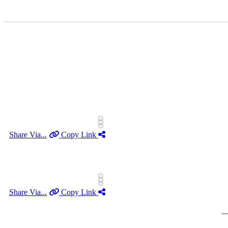
Copy Link
Share Via...
Copy Link
Share Via...
.