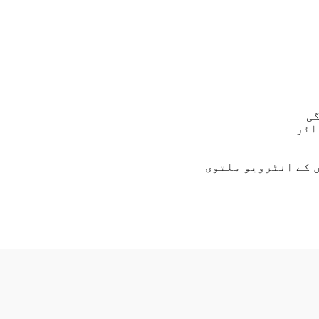
ائر
 کے انٹرویو ملتوی