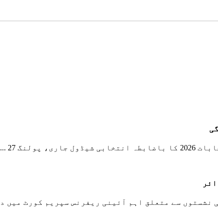
نگ 27 ...
ائر
نشستوں سے متعلق اہم آئینی ریفرنس سپریم کورٹ میں د..