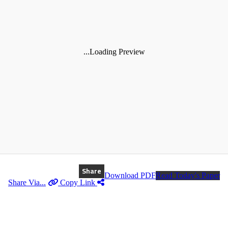
Loading Preview...
Share
Download PDF
Read Today's Paper
Copy Link
Share Via...