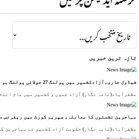
تازہ ترین خبریں
شیڈول جاری،آزادکشمیر میں پولنگ 27 جولائی پولنگ ہو گی
مظفرآباد(نامہ نگار) آزاد جموں و کشمیر میں عام انتخابات 2026 کا باضابطہ انتخابی شیڈول جاری، پول
مہاجرین نشستوں کا معاملہ، سپریم کورٹ میں ریفرنس د
مظفرآباد(نامہ نگار) حکومت آزاد کشمیر نے مہاجرین کی 